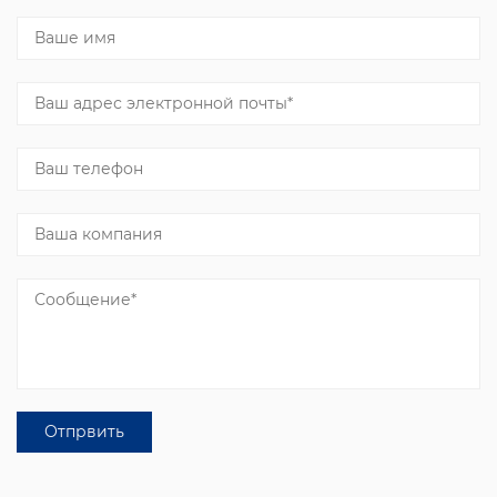
поставщиков первой помощи,
супермаркеты и розничные спортивные
магазины. В 2008 году мы основали нашу
фабрику первой помощи, чтобы
удовлетворить потребности наших
клиентов, оказывающих первую помощь. В
2021 году, чтобы удовлетворить растущие
потребности наших клиентов, мы открыли
собственный завод по производству
кинезиологической ленты, липких бинтов
(самоклеящихся бинтов) и эластичных
лейкопластырей.
Sunmed может похвастаться