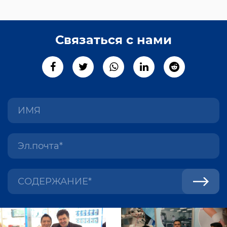
профессиональной командой контроля
качества, состоящей из сотен сотрудников,
которые строго соблюдают процедуры
Связаться с нами
проверки, чтобы гарантировать
соответствуют стандартам ISO13485:2016.
Большая часть нашей продукции
сертифицирована CE, а наши заводы в
Сучжоу соответствуют требованиям FDA.
Благодаря нашим 30-летним
профессиональным знаниям, навыкам и
преданной команде мы стремимся
обеспечить легкое и плодотворное
сотрудничество и общение. Мы стремимся
удовлетворить ваши потребности в