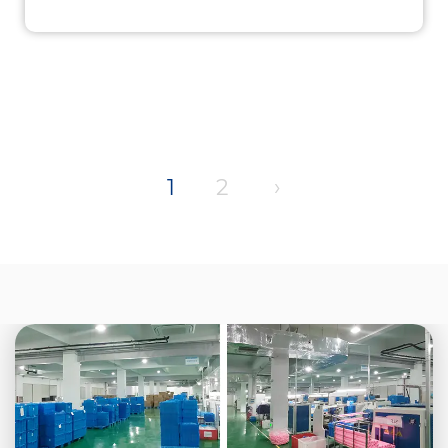
1
2
›