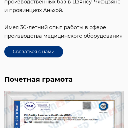
производственных баз в Цзянсу, Чжэцзяне
и провинциях Аньхой.
Имея 30-летний опыт работы в сфере
производства медицинского оборудования
(медицинского оборудования и
Связаться с нами
медицинских расходных материалов), мы
специализируемся на оказании первой
помощи, перевязочных материалах,
Почетная грамота
предметах медицинского назначения
(таких как медицинская марля, бинты,
медицинская лента, медицинская вата и
медицинские нетканые изделия). ,
спортивные бинты и товары для семейного
здравоохранения (включая