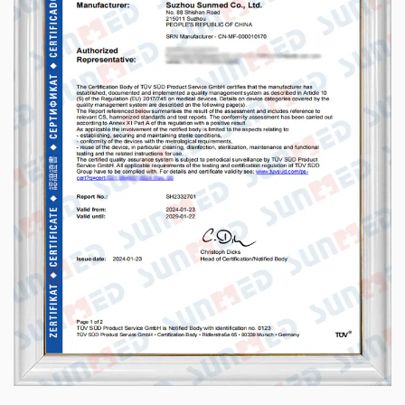
кинезиологическую ленту, коробки для
таблеток, компрессы для горячего и
холода) и медицинские инструменты (такие
как одноразовые шприцы, катетеры,
хирургические расходные материалы и
другие медицинские расходные
материалы).
Как
OEM Чрезвычайные предметы
Поставщики
в Китае.Мы экспортируем
нашу продукцию в более чем 60 стран
мира, включая ключевые рынки Европы
(такие как Великобритания, Германия,
Испания, Дания и Нидерланды), Юго-
Восточной Азии (включая Японию,
Малайзию, Филиппины и Таиланд), Африки.