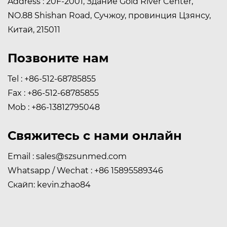
Address : 20F-2001, Здание Gold River Center,
NO.88 Shishan Road, Сучжоу, провинция Цзянсу,
Китай, 215011
Позвоните нам
Tel : +86-512-68785855
Fax : +86-512-68785855
Mob : +86-13812795048
Свяжитесь с нами онлайн
Email :
sales@szsunmed.com
Whatsapp / Wechat : +86 15895589346
Скайп: kevin.zhao84