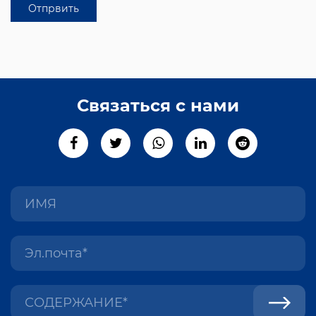
лейкопластырей.
Sunmed может похвастаться
профессиональной командой контроля
качества, состоящей из сотен сотрудников,
Связаться с нами
которые строго соблюдают процедуры
проверки, чтобы гарантировать
соответствуют стандартам ISO13485:2016.
Большая часть нашей продукции
сертифицирована CE, а наши заводы в
Сучжоу соответствуют требованиям FDA.
Благодаря нашим 30-летним
профессиональным знаниям, навыкам и
преданной команде мы стремимся